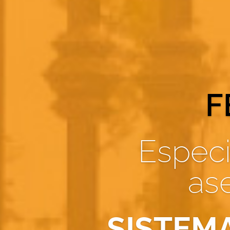
F
Especi
as
SISTEM