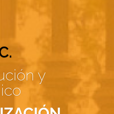
C.
ución y
ico
IZACIÓN